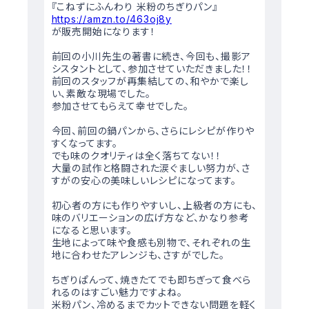
『こねずにふんわり 米粉のちぎりパン』
https://amzn.to/463oj8y
が販売開始になります！
前回の小川先生の著書に続き、今回も、撮影ア
シスタントとして、参加させていただきました！！
前回のスタッフが再集結しての、和やかで楽し
い、素敵な現場でした。
参加させてもらえて幸せでした。
今回、前回の鍋パンから、さらにレシピが作りや
すくなってます。
でも味のクオリティは全く落ちてない！！
大量の試作と格闘された涙ぐましい努力が、さ
すがの安心の美味しいレシピになってます。
初心者の方にも作りやすいし、上級者の方にも、
味のバリエーションの広げ方など、かなり参考
になると思います。
生地によって味や食感も別物で、それぞれの生
地に合わせたアレンジも、さすがでした。
ちぎりぱんって、焼きたてでも即ちぎって食べら
れるのはすごい魅力ですよね。
米粉パン、冷めるまでカットできない問題を軽く