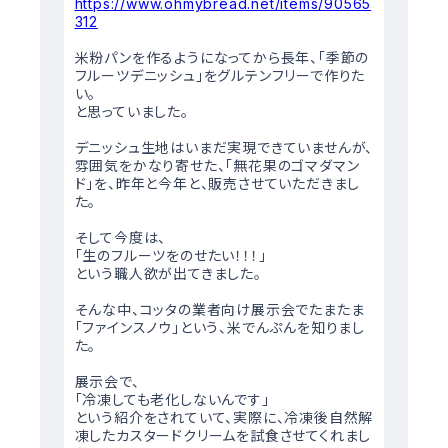
https://www.ohmybread.net/items/90565
312
米粉パンを作るようになってから長年、「季節の
フルーツデニッシュ」をグルテンフリーで作りた
い。
と思っていました。
デニッシュ生地はいまだ実現できていませんが、
雰囲気をかなり寄せた、「無花果のゴマダマン
ド」を、昨年と今年と、販売させていただきまし
た。
そして今度は、
「生のフルーツをのせたい！！！」
という職人欲が出てきました。
そんな中、コッタの業者向け展示会でたまたま
「ファインスノウ」という、米でんぷんを知りまし
た。
展示会で、
「冷凍しても老化しないんです」
という紹介をされていて、実際に、冷凍後自然解
凍したカスタードクリームを試食させてくれまし