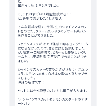
た。
驚きました。とろとろでした。
こ、これはすごい！！可能性拡がる！！！
と、会場で喜ぶわたくしタモリ。
そんな経緯を経て、今回、生のシャインマスカッ
トをのせた、クリームたっぷりのデザート系パン
を作ることができました。
ファインスノウだけでは理想のゆるさのクリーム
にならなかったので、さらに試行錯誤しました
が、冷凍→自然解凍で、とろ～っと美味しいクリ
ームを、小麦卵乳製品不使用で作ることができ
ました。
シャインマスカットの爽やかさがさらに引き立つ
よう、レモンも加えて心地よい酸味と香りをプラ
スしました。
渾身の新作です！！
セットには全４種類のパンとお菓子が入ります。
◇ シャインマスカット＆レモンカスタードのデザ
ートパン