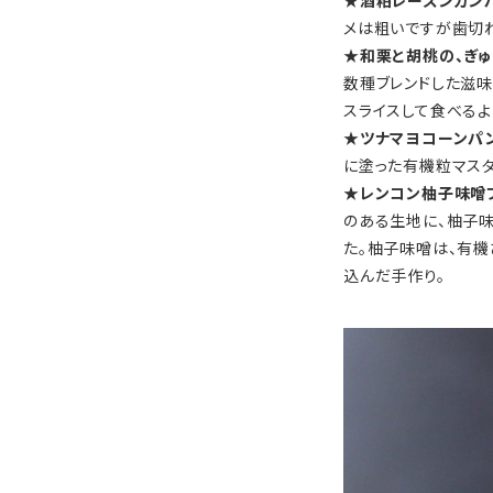
★酒粕レーズンカン
メは粗いですが歯切
★和栗と胡桃の、ぎゅ
数種ブレンドした滋味
スライスして食べるよ
★ツナマヨコーンパ
に塗った有機粒マス
★レンコン柚子味噌
のある生地に、柚子味
た。柚子味噌は、有
込んだ手作り。