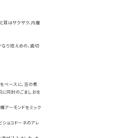
ると耳はザクザク、内層
かなり控えめの、歯切
をベースに、豆の煮
前に同封のごましおを
有機アーモンドをミック
だショコドーネのアレ