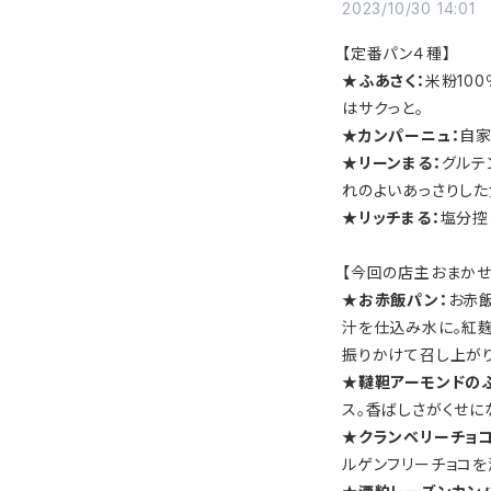
2023/10/30 14:01
【定番パン４種】
★ふあさく：
米粉10
はサクっと。
★カンパーニュ：
自家
★リーンまる：
グルテ
れのよいあっさりした
★リッチまる：
塩分控
【今回の店主おまかせ
★お赤飯パン：
お赤
汁を仕込み水に。紅
振りかけて召し上がり
★韃靼アーモンドのふ
ス。香ばしさがくせに
★クランベリーチョコ
ルゲンフリーチョコを