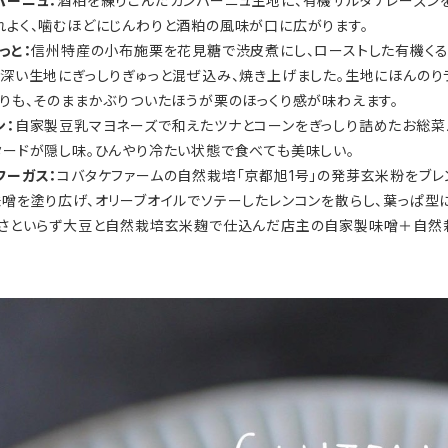
パーニュ：
酒粕を練りこんだカンパーニュ生地に、有機サルタナレーズン
れよく、噛むほどにじんわりと酒粕の風味が口に広がります。
っと：
信州特産の小布施栗を花見糖で渋皮煮にし、ローストした有機くる
深い生地にぎっしりぎゅっと混ぜ込み、焼き上げました。生地にほんのり
りも、そのままかぶりついたほうが栗のほっくり感が味わえます。
ン：
自家製豆乳マヨネーズで和えたツナとコーンをぎっしり詰めたお総菜
タードが隠し味。ひんやり冷たい状態で食べても美味しい。
フーガス：
コバタケファームの自然栽培「京都旭1号」の発芽玄米粉をブレ
噌を塗り広げ、オリーブオイルでソテーしたレンコンを散らし、葉っぱ型
機さといらず大豆と自然栽培玄米麹で仕込んだ店主の自家製味噌＋自然