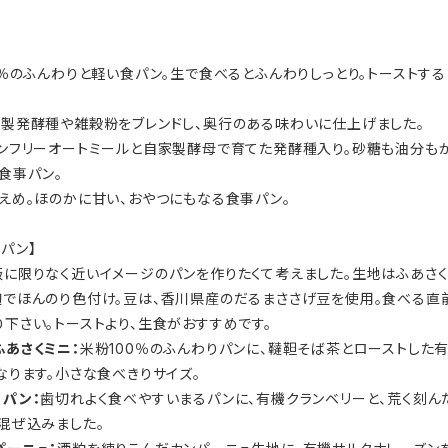
0％のふんわりと軽い食パン。生で食べるとふんわりしっとり。トーストす
製発酵種や雑穀粉をブレンドし、奥行のある味わいに仕上げました。
ンフリーオートミールと自家製酵母で育てた発酵種入り。砂糖も油分も
食事パン。
えめ。ほのかに甘い、おやつにもなる食事パン。
パン】
飯に限りなく近いイメージのパンを作りたくて考えました。生地はふあさく
麹でほんのり色付け。豆は、香川県産のだるまささげ豆を使用。食べる直
下さい。トーストより、生食がおすすめです。
あさくミニ：
米粉100％のふんわりパンに、韃靼そば茶とローストした
なります。小さな食べきりサイズ。
パン：
歯切れよく食べやすいまるパンに、有機クランベリーと、荒く刻ん
混ぜ込みました。