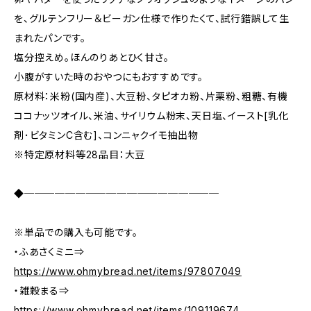
を、グルテンフリー＆ビーガン仕様で作りたくて、試行錯誤して生
まれたパンです。
塩分控えめ。ほんのりあとひく甘さ。
小腹がすいた時のおやつにもおすすめです。
原材料：米粉(国内産)、大豆粉、タピオカ粉、片栗粉、粗糖、有機
ココナッツオイル、米油、サイリウム粉末、天日塩、イースト[乳化
剤･ビタミンC含む]、コンニャクイモ抽出物
※特定原材料等28品目：大豆
◆───────────────────
※単品での購入も可能です。
・ふあさくミニ⇒
https://www.ohmybread.net/items/97807049
・雑穀まる⇒
https://www.ohmybread.net/items/109119674