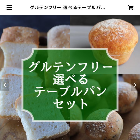
グルテンフリー 選べるテーブルパンセ
ット | お米と雑穀のパン【Oh米Brea
d !! 】オーマイブレッド