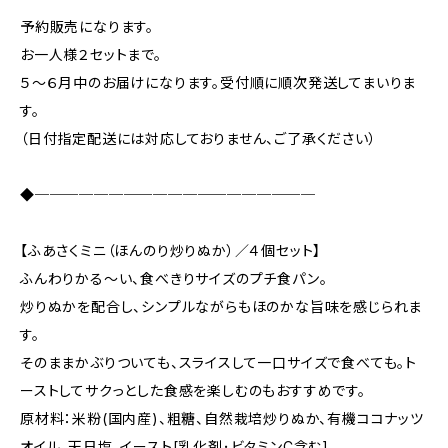
予約販売になります。
お一人様２セットまで。
５～６月中のお届けになります。受付順に順次発送してまいりま
す。
（日付指定配送には対応しておりません、ご了承ください）
◆───────────────────
【ふあさくミニ（ほんのり炒りぬか）／４個セット】
ふんわりかる～い、食べきりサイズのプチ食パン。
炒りぬかを配合し、シンプルながらもほのかな旨味を感じられま
す。
そのままかぶりついても、スライスして一口サイズで食べても。ト
ーストしてサクっとした食感を楽しむのもおすすめです。
原材料：米粉(国内産)、粗糖、自然栽培炒りぬか、有機ココナッツ
オイル、天日塩、イースト[乳化剤･ビタミンC含む]