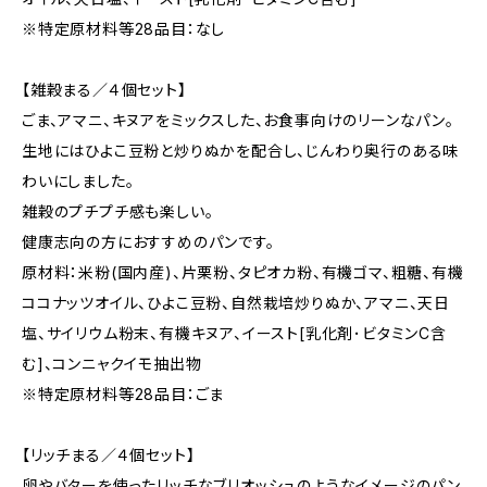
※特定原材料等28品目：なし
【雑穀まる／４個セット】
ごま、アマニ、キヌアをミックスした、お食事向けのリーンなパン。
生地にはひよこ豆粉と炒りぬかを配合し、じんわり奥行のある味
わいにしました。
雑穀のプチプチ感も楽しい。
健康志向の方におすすめのパンです。
原材料：米粉(国内産)、片栗粉、タピオカ粉、有機ゴマ、粗糖、有機
ココナッツオイル、ひよこ豆粉、自然栽培炒りぬか、アマニ、天日
塩、サイリウム粉末、有機キヌア、イースト[乳化剤･ビタミンC含
む]、コンニャクイモ抽出物
※特定原材料等28品目：ごま
【リッチまる／４個セット】
卵やバターを使ったリッチなブリオッシュのようなイメージのパン