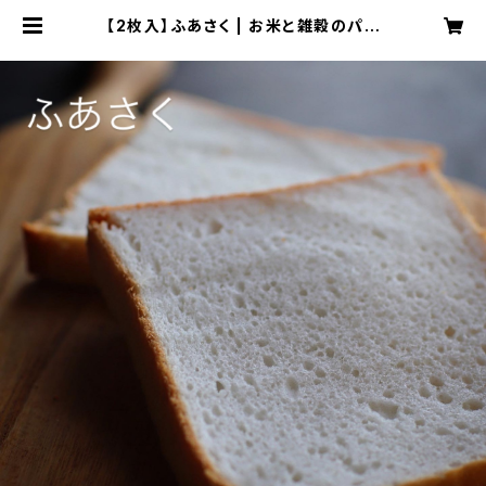
【2枚入】ふあさく | お米と雑穀のパン
【Oh米Bread !! 】オーマイブレッド